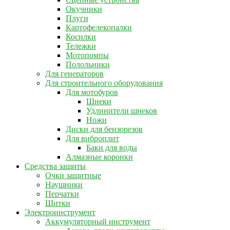
Окучники
Плуги
Картофелекопалки
Косилки
Тележки
Мотопомпы
Полольники
Для генераторов
Для строительного оборудования
Для мотобуров
Шнеки
Удлинители шнеков
Ножи
Диски для бензорезов
Для виброплит
Баки для воды
Алмазные коронки
Средства защиты
Очки защитные
Наушники
Перчатки
Щитки
Электроинструмент
Аккумуляторный инструмент