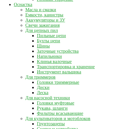
Оснастка
Масла и смазки
Емкости, канистры
Аккумуляторы и ЗУ
Свечи зажигания
Для цепных пил
Пильные цепи
Бухты цепи
Шины
Заточные устройства
Напильники
Клинья валочные
Транспортировка и хранение
Инструмент вальщика
Для триммеров
Головки триммерные
Диски
Леска
Для насосной техники
Головки муфтовые
Рукава, шланги
Фильтры всасывающие
Для культиваторов и мотоблоков
Грунтозацепы
Сцепные устройства