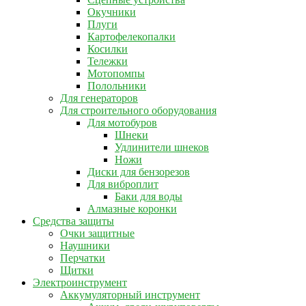
Окучники
Плуги
Картофелекопалки
Косилки
Тележки
Мотопомпы
Полольники
Для генераторов
Для строительного оборудования
Для мотобуров
Шнеки
Удлинители шнеков
Ножи
Диски для бензорезов
Для виброплит
Баки для воды
Алмазные коронки
Средства защиты
Очки защитные
Наушники
Перчатки
Щитки
Электроинструмент
Аккумуляторный инструмент