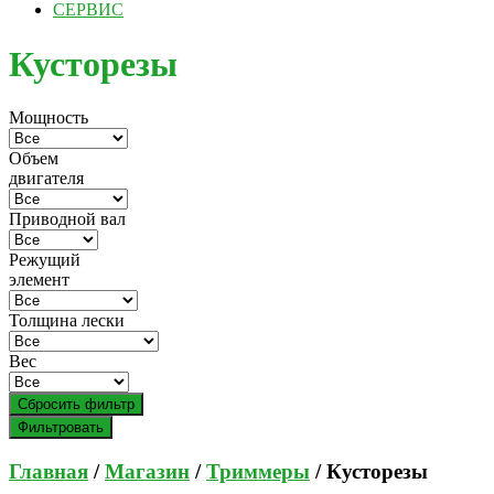
СЕРВИС
Кусторезы
Мощность
Объем
двигателя
Приводной вал
Режущий
элемент
Толщина лески
Вес
Сбросить фильтр
Фильтровать
Главная
/
Магазин
/
Триммеры
/ Кусторезы