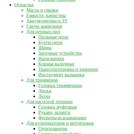
Оснастка
Масла и смазки
Емкости, канистры
Аккумуляторы и ЗУ
Свечи зажигания
Для цепных пил
Пильные цепи
Бухты цепи
Шины
Заточные устройства
Напильники
Клинья валочные
Транспортировка и хранение
Инструмент вальщика
Для триммеров
Головки триммерные
Диски
Леска
Для насосной техники
Головки муфтовые
Рукава, шланги
Фильтры всасывающие
Для культиваторов и мотоблоков
Грунтозацепы
Сцепные устройства