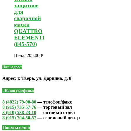
защитное
для
сварочной
маски
QUATTRO
ELEMENTI
(645-570)
Цена:
205.00
Р
Наш адрес:
Адрес: г. Тверь, ул. Дарвина, д. 8
Наши телефоны:
8 (4822) 79-90-80
— телефон/факс
8 (915) 735-57-76
— торговый зал
8 (910) 538-23-10
— оптовый отдел
8 (915) 704-50-57
— сервисный центр
Покупателю: