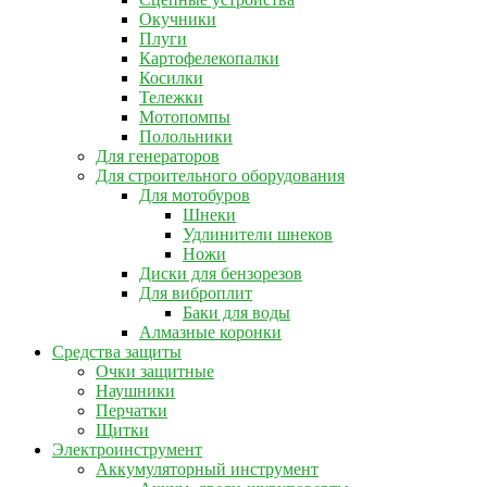
Окучники
Плуги
Картофелекопалки
Косилки
Тележки
Мотопомпы
Полольники
Для генераторов
Для строительного оборудования
Для мотобуров
Шнеки
Удлинители шнеков
Ножи
Диски для бензорезов
Для виброплит
Баки для воды
Алмазные коронки
Средства защиты
Очки защитные
Наушники
Перчатки
Щитки
Электроинструмент
Аккумуляторный инструмент