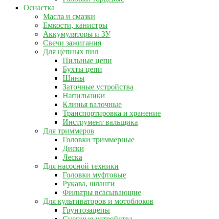
Оснастка
Масла и смазки
Емкости, канистры
Аккумуляторы и ЗУ
Свечи зажигания
Для цепных пил
Пильные цепи
Бухты цепи
Шины
Заточные устройства
Напильники
Клинья валочные
Транспортировка и хранение
Инструмент вальщика
Для триммеров
Головки триммерные
Диски
Леска
Для насосной техники
Головки муфтовые
Рукава, шланги
Фильтры всасывающие
Для культиваторов и мотоблоков
Грунтозацепы
Сцепные устройства