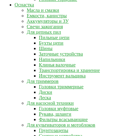
Оснастка
Масла и смазки
Емкости, канистры
Аккумуляторы и ЗУ
Свечи зажигания
Для цепных пил
Пильные цепи
Бухты цепи
Шины
Заточные устройства
Напильники
Клинья валочные
Транспортировка и хранение
Инструмент вальщика
Для триммеров
Головки триммерные
Диски
Леска
Для насосной техники
Головки муфтовые
Рукава, шланги
Фильтры всасывающие
Для культиваторов и мотоблоков
Грунтозацепы
Сцепные устройства