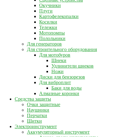
Окучники
Плуги
Картофелекопалки
Косилки
Тележки
Мотопомпы
Полольники
Для генераторов
Для строительного оборудования
Для мотобуров
Шнеки
Удлинители шнеков
Ножи
Диски для бензорезов
Для виброплит
Баки для воды
Алмазные коронки
Средства защиты
Очки защитные
Наушники
Перчатки
Щитки
Электроинструмент
Аккумуляторный инструмент