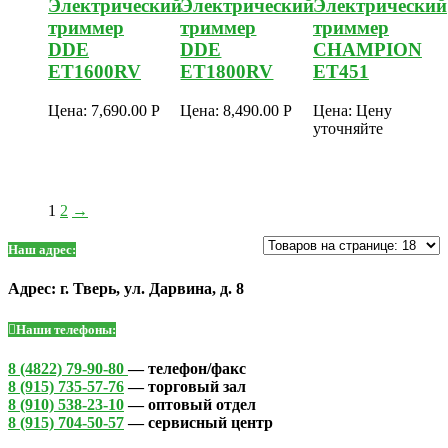
Электрический
Электрический
Электрический
триммер
триммер
триммер
DDE
DDE
CHAMPION
ET1600RV
ET1800RV
ET451
Цена:
7,690.00
Р
Цена:
8,490.00
Р
Цена:
Цену
уточняйте
1
2
→
Наш адрес:
Адрес: г. Тверь, ул. Дарвина, д. 8
Наши телефоны:
8 (4822) 79-90-80
— телефон/факс
8 (915) 735-57-76
— торговый зал
8 (910) 538-23-10
— оптовый отдел
8 (915) 704-50-57
— сервисный центр