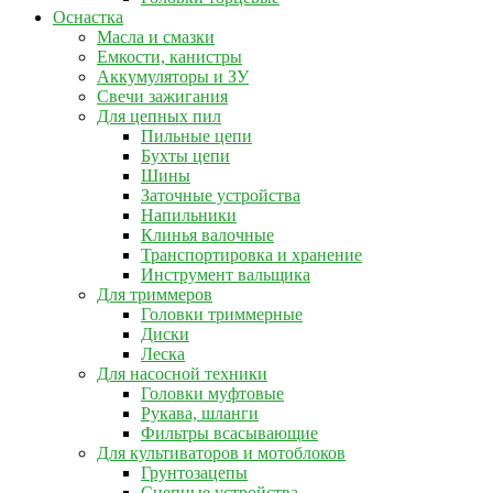
Оснастка
Масла и смазки
Емкости, канистры
Аккумуляторы и ЗУ
Свечи зажигания
Для цепных пил
Пильные цепи
Бухты цепи
Шины
Заточные устройства
Напильники
Клинья валочные
Транспортировка и хранение
Инструмент вальщика
Для триммеров
Головки триммерные
Диски
Леска
Для насосной техники
Головки муфтовые
Рукава, шланги
Фильтры всасывающие
Для культиваторов и мотоблоков
Грунтозацепы
Сцепные устройства