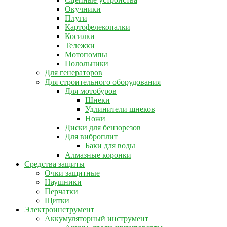
Окучники
Плуги
Картофелекопалки
Косилки
Тележки
Мотопомпы
Полольники
Для генераторов
Для строительного оборудования
Для мотобуров
Шнеки
Удлинители шнеков
Ножи
Диски для бензорезов
Для виброплит
Баки для воды
Алмазные коронки
Средства защиты
Очки защитные
Наушники
Перчатки
Щитки
Электроинструмент
Аккумуляторный инструмент