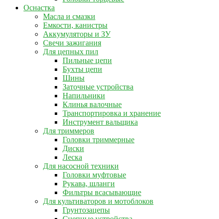
Оснастка
Масла и смазки
Емкости, канистры
Аккумуляторы и ЗУ
Свечи зажигания
Для цепных пил
Пильные цепи
Бухты цепи
Шины
Заточные устройства
Напильники
Клинья валочные
Транспортировка и хранение
Инструмент вальщика
Для триммеров
Головки триммерные
Диски
Леска
Для насосной техники
Головки муфтовые
Рукава, шланги
Фильтры всасывающие
Для культиваторов и мотоблоков
Грунтозацепы
Сцепные устройства