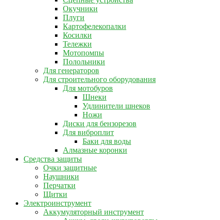
Окучники
Плуги
Картофелекопалки
Косилки
Тележки
Мотопомпы
Полольники
Для генераторов
Для строительного оборудования
Для мотобуров
Шнеки
Удлинители шнеков
Ножи
Диски для бензорезов
Для виброплит
Баки для воды
Алмазные коронки
Средства защиты
Очки защитные
Наушники
Перчатки
Щитки
Электроинструмент
Аккумуляторный инструмент