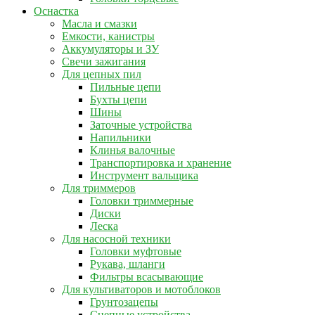
Оснастка
Масла и смазки
Емкости, канистры
Аккумуляторы и ЗУ
Свечи зажигания
Для цепных пил
Пильные цепи
Бухты цепи
Шины
Заточные устройства
Напильники
Клинья валочные
Транспортировка и хранение
Инструмент вальщика
Для триммеров
Головки триммерные
Диски
Леска
Для насосной техники
Головки муфтовые
Рукава, шланги
Фильтры всасывающие
Для культиваторов и мотоблоков
Грунтозацепы
Сцепные устройства