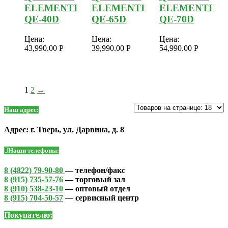
ELEMENTI
ELEMENTI
ELEMENTI
QE-40D
QE-65D
QE-70D
Цена:
Цена:
Цена:
43,990.00
Р
39,990.00
Р
54,990.00
Р
1
2
→
Наш адрес:
Адрес: г. Тверь, ул. Дарвина, д. 8
Наши телефоны:
8 (4822) 79-90-80
— телефон/факс
8 (915) 735-57-76
— торговый зал
8 (910) 538-23-10
— оптовый отдел
8 (915) 704-50-57
— сервисный центр
Покупателю: