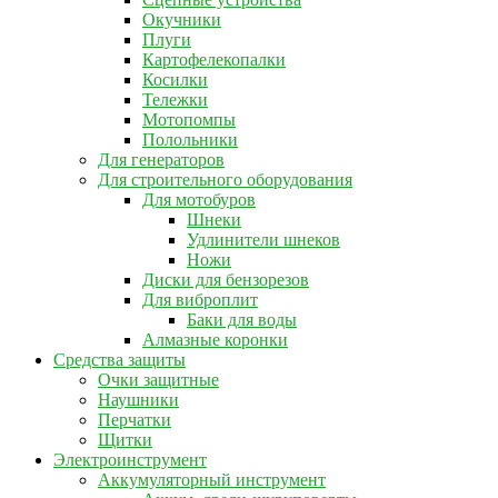
Окучники
Плуги
Картофелекопалки
Косилки
Тележки
Мотопомпы
Полольники
Для генераторов
Для строительного оборудования
Для мотобуров
Шнеки
Удлинители шнеков
Ножи
Диски для бензорезов
Для виброплит
Баки для воды
Алмазные коронки
Средства защиты
Очки защитные
Наушники
Перчатки
Щитки
Электроинструмент
Аккумуляторный инструмент