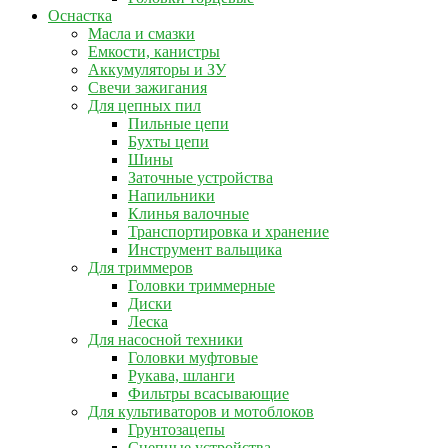
Оснастка
Масла и смазки
Емкости, канистры
Аккумуляторы и ЗУ
Свечи зажигания
Для цепных пил
Пильные цепи
Бухты цепи
Шины
Заточные устройства
Напильники
Клинья валочные
Транспортировка и хранение
Инструмент вальщика
Для триммеров
Головки триммерные
Диски
Леска
Для насосной техники
Головки муфтовые
Рукава, шланги
Фильтры всасывающие
Для культиваторов и мотоблоков
Грунтозацепы
Сцепные устройства