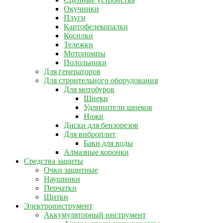
Окучники
Плуги
Картофелекопалки
Косилки
Тележки
Мотопомпы
Полольники
Для генераторов
Для строительного оборудования
Для мотобуров
Шнеки
Удлинители шнеков
Ножи
Диски для бензорезов
Для виброплит
Баки для воды
Алмазные коронки
Средства защиты
Очки защитные
Наушники
Перчатки
Щитки
Электроинструмент
Аккумуляторный инструмент