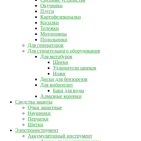
Окучники
Плуги
Картофелекопалки
Косилки
Тележки
Мотопомпы
Полольники
Для генераторов
Для строительного оборудования
Для мотобуров
Шнеки
Удлинители шнеков
Ножи
Диски для бензорезов
Для виброплит
Баки для воды
Алмазные коронки
Средства защиты
Очки защитные
Наушники
Перчатки
Щитки
Электроинструмент
Аккумуляторный инструмент