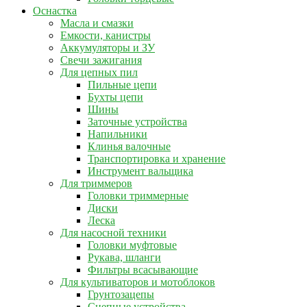
Оснастка
Масла и смазки
Емкости, канистры
Аккумуляторы и ЗУ
Свечи зажигания
Для цепных пил
Пильные цепи
Бухты цепи
Шины
Заточные устройства
Напильники
Клинья валочные
Транспортировка и хранение
Инструмент вальщика
Для триммеров
Головки триммерные
Диски
Леска
Для насосной техники
Головки муфтовые
Рукава, шланги
Фильтры всасывающие
Для культиваторов и мотоблоков
Грунтозацепы
Сцепные устройства