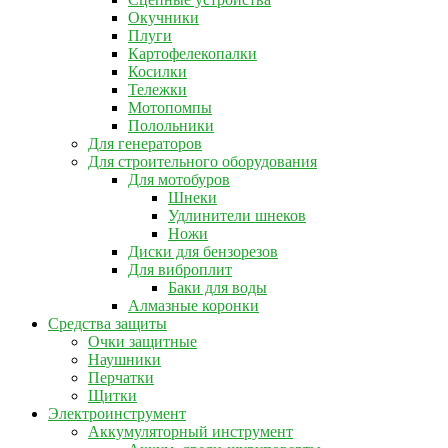
Окучники
Плуги
Картофелекопалки
Косилки
Тележки
Мотопомпы
Полольники
Для генераторов
Для строительного оборудования
Для мотобуров
Шнеки
Удлинители шнеков
Ножи
Диски для бензорезов
Для виброплит
Баки для воды
Алмазные коронки
Средства защиты
Очки защитные
Наушники
Перчатки
Щитки
Электроинструмент
Аккумуляторный инструмент