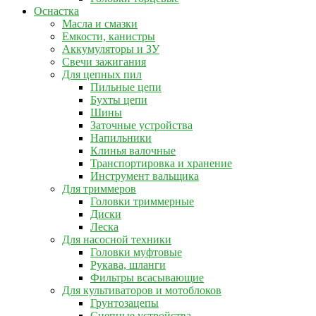
Оснастка
Масла и смазки
Емкости, канистры
Аккумуляторы и ЗУ
Свечи зажигания
Для цепных пил
Пильные цепи
Бухты цепи
Шины
Заточные устройства
Напильники
Клинья валочные
Транспортировка и хранение
Инструмент вальщика
Для триммеров
Головки триммерные
Диски
Леска
Для насосной техники
Головки муфтовые
Рукава, шланги
Фильтры всасывающие
Для культиваторов и мотоблоков
Грунтозацепы
Сцепные устройства