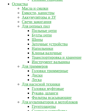
Оснастка
Масла и смазки
Емкости, канистры
Аккумуляторы и ЗУ
Свечи зажигания
Для цепных пил
Пильные цепи
Бухты цепи
Шины
Заточные устройства
Напильники
Клинья валочные
Транспортировка и хранение
Инструмент вальщика
Для триммеров
Головки триммерные
Диски
Леска
Для насосной техники
Головки муфтовые
Рукава, шланги
Фильтры всасывающие
Для культиваторов и мотоблоков
Грунтозацепы
Сцепные устройства