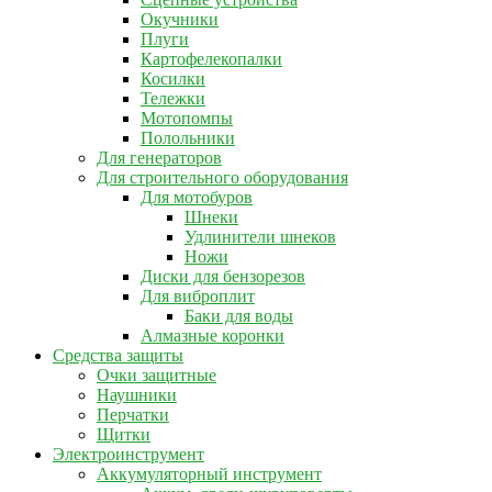
Окучники
Плуги
Картофелекопалки
Косилки
Тележки
Мотопомпы
Полольники
Для генераторов
Для строительного оборудования
Для мотобуров
Шнеки
Удлинители шнеков
Ножи
Диски для бензорезов
Для виброплит
Баки для воды
Алмазные коронки
Средства защиты
Очки защитные
Наушники
Перчатки
Щитки
Электроинструмент
Аккумуляторный инструмент