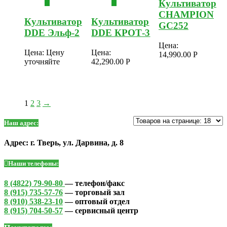
Культиватор
CHAMPION
Культиватор
Культиватор
GC252
DDE Эльф-2
DDE КРОТ-3
Цена:
Цена:
Цену
Цена:
14,990.00
Р
уточняйте
42,290.00
Р
1
2
3
→
Наш адрес:
Адрес: г. Тверь, ул. Дарвина, д. 8
Наши телефоны:
8 (4822) 79-90-80
— телефон/факс
8 (915) 735-57-76
— торговый зал
8 (910) 538-23-10
— оптовый отдел
8 (915) 704-50-57
— сервисный центр