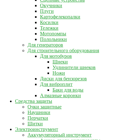
Окучники
Плуги
Картофелекопалки
Косилки
Тележки
Мотопомпы
Полольники
Для генераторов
Для строительного оборудования
Для мотобуров
Шнеки
Удлинители шнеков
Ножи
Диски для бензорезов
Для виброплит
Баки для воды
Алмазные коронки
Средства защиты
Очки защитные
Наушники
Перчатки
Щитки
Электроинструмент
Аккумуляторный инструмент