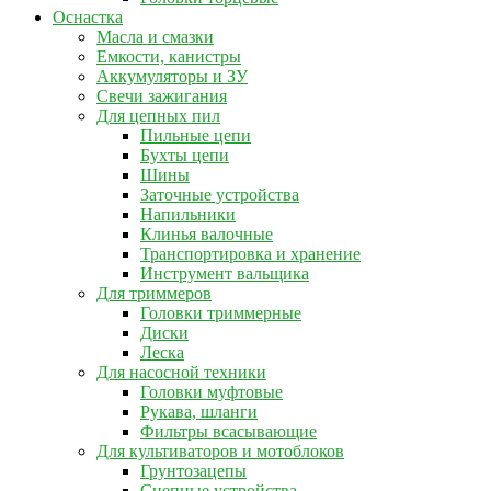
Оснастка
Масла и смазки
Емкости, канистры
Аккумуляторы и ЗУ
Свечи зажигания
Для цепных пил
Пильные цепи
Бухты цепи
Шины
Заточные устройства
Напильники
Клинья валочные
Транспортировка и хранение
Инструмент вальщика
Для триммеров
Головки триммерные
Диски
Леска
Для насосной техники
Головки муфтовые
Рукава, шланги
Фильтры всасывающие
Для культиваторов и мотоблоков
Грунтозацепы
Сцепные устройства