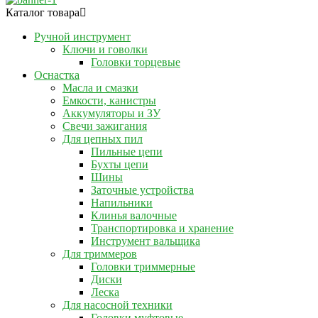
Каталог товара
Ручной инструмент
Ключи и говолки
Головки торцевые
Оснастка
Масла и смазки
Емкости, канистры
Аккумуляторы и ЗУ
Свечи зажигания
Для цепных пил
Пильные цепи
Бухты цепи
Шины
Заточные устройства
Напильники
Клинья валочные
Транспортировка и хранение
Инструмент вальщика
Для триммеров
Головки триммерные
Диски
Леска
Для насосной техники
Головки муфтовые