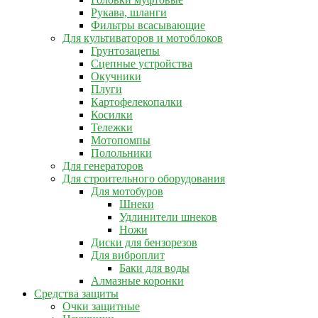
Рукава, шланги
Фильтры всасывающие
Для культиваторов и мотоблоков
Грунтозацепы
Сцепные устройства
Окучники
Плуги
Картофелекопалки
Косилки
Тележки
Мотопомпы
Полольники
Для генераторов
Для строительного оборудования
Для мотобуров
Шнеки
Удлинители шнеков
Ножи
Диски для бензорезов
Для виброплит
Баки для воды
Алмазные коронки
Средства защиты
Очки защитные