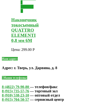
в
корзину
Наконечник
токосъемный
QUATTRO
ELEMENTI
0,8 мм 6М
Цена:
299.00
Р
Наш адрес:
Адрес: г. Тверь, ул. Дарвина, д. 8
Наши телефоны:
8 (4822) 79-90-80
— телефон/факс
8 (915) 735-57-76
— торговый зал
8 (910) 538-23-10
— оптовый отдел
8 (915) 704-50-57
— сервисный центр