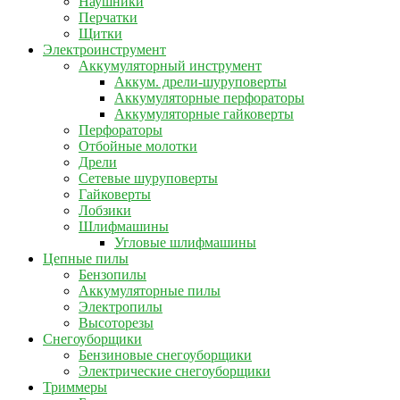
Наушники
Перчатки
Щитки
Электроинструмент
Аккумуляторный инструмент
Аккум. дрели-шуруповерты
Аккумуляторные перфораторы
Аккумуляторные гайковерты
Перфораторы
Отбойные молотки
Дрели
Сетевые шуруповерты
Гайковерты
Лобзики
Шлифмашины
Угловые шлифмашины
Цепные пилы
Бензопилы
Аккумуляторные пилы
Электропилы
Высоторезы
Снегоуборщики
Бензиновые снегоуборщики
Электрические снегоуборщики
Триммеры