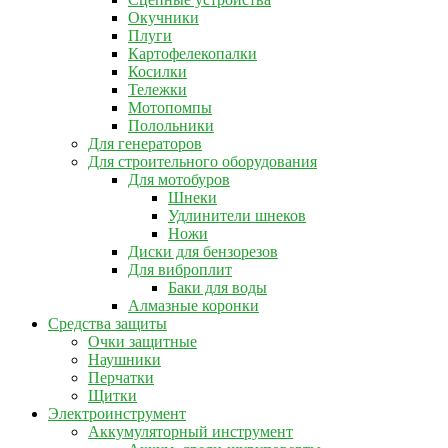
Окучники
Плуги
Картофелекопалки
Косилки
Тележки
Мотопомпы
Полольники
Для генераторов
Для строительного оборудования
Для мотобуров
Шнеки
Удлинители шнеков
Ножи
Диски для бензорезов
Для виброплит
Баки для воды
Алмазные коронки
Средства защиты
Очки защитные
Наушники
Перчатки
Щитки
Электроинструмент
Аккумуляторный инструмент