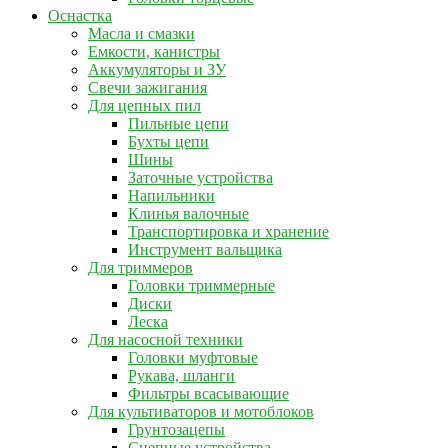
Оснастка
Масла и смазки
Емкости, канистры
Аккумуляторы и ЗУ
Свечи зажигания
Для цепных пил
Пильные цепи
Бухты цепи
Шины
Заточные устройства
Напильники
Клинья валочные
Транспортировка и хранение
Инструмент вальщика
Для триммеров
Головки триммерные
Диски
Леска
Для насосной техники
Головки муфтовые
Рукава, шланги
Фильтры всасывающие
Для культиваторов и мотоблоков
Грунтозацепы
Сцепные устройства