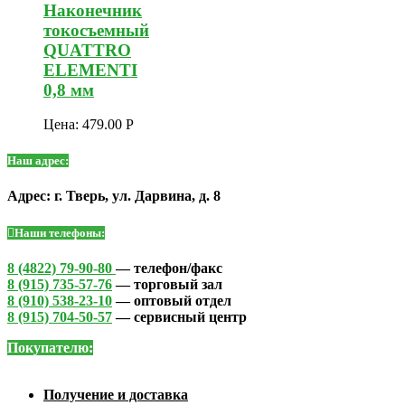
Наконечник
токосъемный
QUATTRO
ELEMENTI
0,8 мм
Цена:
479.00
Р
Наш адрес:
Адрес: г. Тверь, ул. Дарвина, д. 8
Наши телефоны:
8 (4822) 79-90-80
— телефон/факс
8 (915) 735-57-76
— торговый зал
8 (910) 538-23-10
— оптовый отдел
8 (915) 704-50-57
— сервисный центр
Покупателю:
Получение и доставка