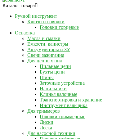
Каталог товара
Ручной инструмент
Ключи и говолки
Головки торцевые
Оснастка
Масла и смазки
Емкости, канистры
Аккумуляторы и ЗУ
Свечи зажигания
Для цепных пил
Пильные цепи
Бухты цепи
Шины
Заточные устройства
Напильники
Клинья валочные
Транспортировка и хранение
Инструмент вальщика
Для триммеров
Головки триммерные
Диски
Леска
Для насосной техники
Головки муфтовые