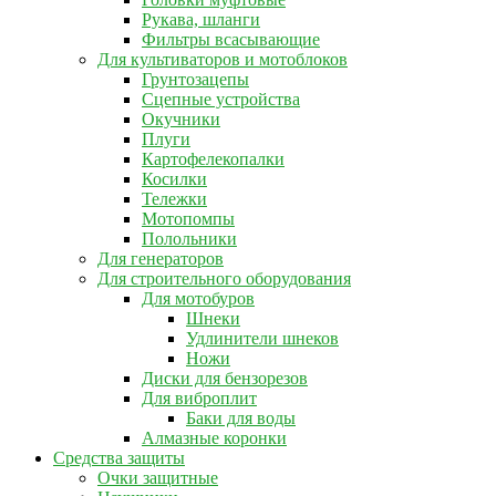
Рукава, шланги
Фильтры всасывающие
Для культиваторов и мотоблоков
Грунтозацепы
Сцепные устройства
Окучники
Плуги
Картофелекопалки
Косилки
Тележки
Мотопомпы
Полольники
Для генераторов
Для строительного оборудования
Для мотобуров
Шнеки
Удлинители шнеков
Ножи
Диски для бензорезов
Для виброплит
Баки для воды
Алмазные коронки
Средства защиты
Очки защитные