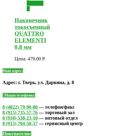
корзину
Наконечник
токосъемный
QUATTRO
ELEMENTI
0,8 мм
Цена:
479.00
Р
Наш адрес:
Адрес: г. Тверь, ул. Дарвина, д. 8
Наши телефоны:
8 (4822) 79-90-80
— телефон/факс
8 (915) 735-57-76
— торговый зал
8 (910) 538-23-10
— оптовый отдел
8 (915) 704-50-57
— сервисный центр
Покупателю: