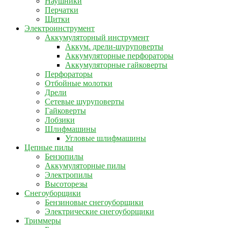
Наушники
Перчатки
Щитки
Электроинструмент
Аккумуляторный инструмент
Аккум. дрели-шуруповерты
Аккумуляторные перфораторы
Аккумуляторные гайковерты
Перфораторы
Отбойные молотки
Дрели
Сетевые шуруповерты
Гайковерты
Лобзики
Шлифмашины
Угловые шлифмашины
Цепные пилы
Бензопилы
Аккумуляторные пилы
Электропилы
Высоторезы
Снегоуборщики
Бензиновые снегоуборщики
Электрические снегоуборщики
Триммеры