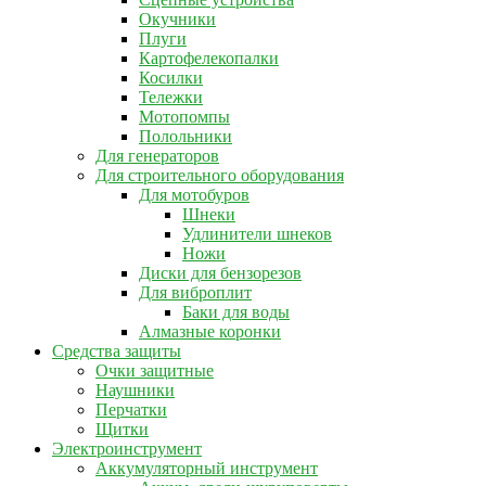
Окучники
Плуги
Картофелекопалки
Косилки
Тележки
Мотопомпы
Полольники
Для генераторов
Для строительного оборудования
Для мотобуров
Шнеки
Удлинители шнеков
Ножи
Диски для бензорезов
Для виброплит
Баки для воды
Алмазные коронки
Средства защиты
Очки защитные
Наушники
Перчатки
Щитки
Электроинструмент
Аккумуляторный инструмент