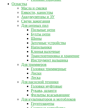
Оснастка
Масла и смазки
Емкости, канистры
Аккумуляторы и ЗУ
Свечи зажигания
Для цепных пил
Пильные цепи
Бухты цепи
Шины
Заточные устройства
Напильники
Клинья валочные
Транспортировка и хранение
Инструмент вальщика
Для триммеров
Головки триммерные
Диски
Леска
Для насосной техники
Головки муфтовые
Рукава, шланги
Фильтры всасывающие
Для культиваторов и мотоблоков
Грунтозацепы
Сцепные устройства