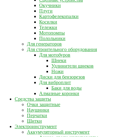
Окучники
Плуги
Картофелекопалки
Косилки
Тележки
Мотопомпы
Полольники
Для генераторов
Для строительного оборудования
Для мотобуров
Шнеки
Удлинители шнеков
Ножи
Диски для бензорезов
Для виброплит
Баки для воды
Алмазные коронки
Средства защиты
Очки защитные
Наушники
Перчатки
Щитки
Электроинструмент
Аккумуляторный инструмент