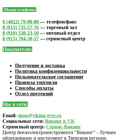
Наши телефоны:
8 (4822) 79-90-80
— телефон/факс
8 (915) 735-57-76
— торговый зал
8 (910) 538-23-10
— оптовый отдел
8 (915) 704-50-57
— сервисный центр
Покупателю:
Получение и доставка
Политика конфиденциальности
Пользовательское соглашение
Правила торговли
Способы оплаты
Отдел претензий
Мы в сети:
Email:
shop@viking-tver.ru
Социальные сети:
Викинг в VK
Сервисный центр:
Сервис-Викинг
Центр бензоэлектроинструмента "Викинг" - Лучшее
оборудование и инструмент в Тверском регионе.