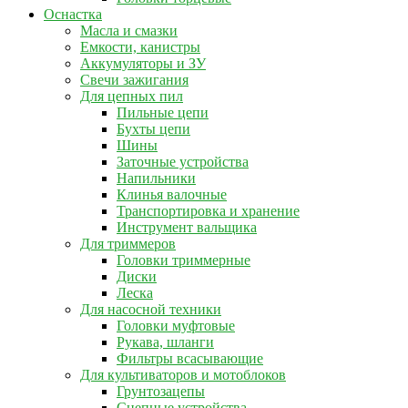
Оснастка
Масла и смазки
Емкости, канистры
Аккумуляторы и ЗУ
Свечи зажигания
Для цепных пил
Пильные цепи
Бухты цепи
Шины
Заточные устройства
Напильники
Клинья валочные
Транспортировка и хранение
Инструмент вальщика
Для триммеров
Головки триммерные
Диски
Леска
Для насосной техники
Головки муфтовые
Рукава, шланги
Фильтры всасывающие
Для культиваторов и мотоблоков
Грунтозацепы
Сцепные устройства