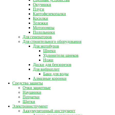
Окучники
Плуги
Картофелекопалки
Косилки
Тележки
Мотопомпы
Полольники
Для генераторов
Для строительного оборудования
Для мотобуров
Шнеки
Удлинители шнеков
Ножи
Диски для бензорезов
Для виброплит
Баки для воды
Алмазные коронки
Средства защиты
Очки защитные
Наушники
Перчатки
Щитки
Электроинструмент
Аккумуляторный инструмент