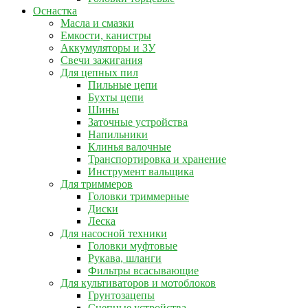
Оснастка
Масла и смазки
Емкости, канистры
Аккумуляторы и ЗУ
Свечи зажигания
Для цепных пил
Пильные цепи
Бухты цепи
Шины
Заточные устройства
Напильники
Клинья валочные
Транспортировка и хранение
Инструмент вальщика
Для триммеров
Головки триммерные
Диски
Леска
Для насосной техники
Головки муфтовые
Рукава, шланги
Фильтры всасывающие
Для культиваторов и мотоблоков
Грунтозацепы
Сцепные устройства