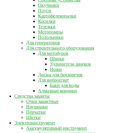
Окучники
Плуги
Картофелекопалки
Косилки
Тележки
Мотопомпы
Полольники
Для генераторов
Для строительного оборудования
Для мотобуров
Шнеки
Удлинители шнеков
Ножи
Диски для бензорезов
Для виброплит
Баки для воды
Алмазные коронки
Средства защиты
Очки защитные
Наушники
Перчатки
Щитки
Электроинструмент
Аккумуляторный инструмент