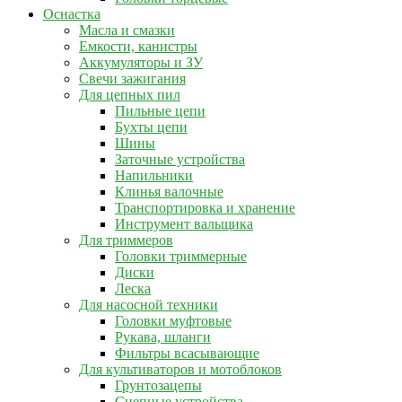
Оснастка
Масла и смазки
Емкости, канистры
Аккумуляторы и ЗУ
Свечи зажигания
Для цепных пил
Пильные цепи
Бухты цепи
Шины
Заточные устройства
Напильники
Клинья валочные
Транспортировка и хранение
Инструмент вальщика
Для триммеров
Головки триммерные
Диски
Леска
Для насосной техники
Головки муфтовые
Рукава, шланги
Фильтры всасывающие
Для культиваторов и мотоблоков
Грунтозацепы
Сцепные устройства