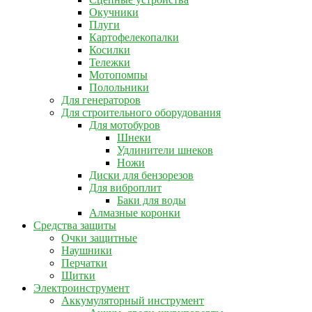
Окучники
Плуги
Картофелекопалки
Косилки
Тележки
Мотопомпы
Полольники
Для генераторов
Для строительного оборудования
Для мотобуров
Шнеки
Удлинители шнеков
Ножи
Диски для бензорезов
Для виброплит
Баки для воды
Алмазные коронки
Средства защиты
Очки защитные
Наушники
Перчатки
Щитки
Электроинструмент
Аккумуляторный инструмент