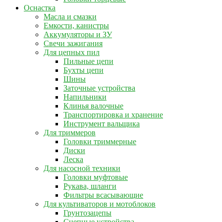
Оснастка
Масла и смазки
Емкости, канистры
Аккумуляторы и ЗУ
Свечи зажигания
Для цепных пил
Пильные цепи
Бухты цепи
Шины
Заточные устройства
Напильники
Клинья валочные
Транспортировка и хранение
Инструмент вальщика
Для триммеров
Головки триммерные
Диски
Леска
Для насосной техники
Головки муфтовые
Рукава, шланги
Фильтры всасывающие
Для культиваторов и мотоблоков
Грунтозацепы
Сцепные устройства