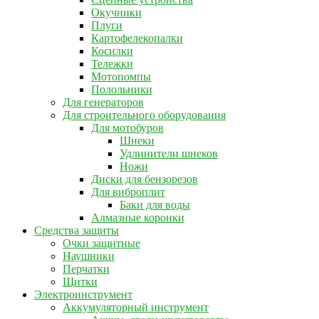
Окучники
Плуги
Картофелекопалки
Косилки
Тележки
Мотопомпы
Полольники
Для генераторов
Для строительного оборудования
Для мотобуров
Шнеки
Удлинители шнеков
Ножи
Диски для бензорезов
Для виброплит
Баки для воды
Алмазные коронки
Средства защиты
Очки защитные
Наушники
Перчатки
Щитки
Электроинструмент
Аккумуляторный инструмент