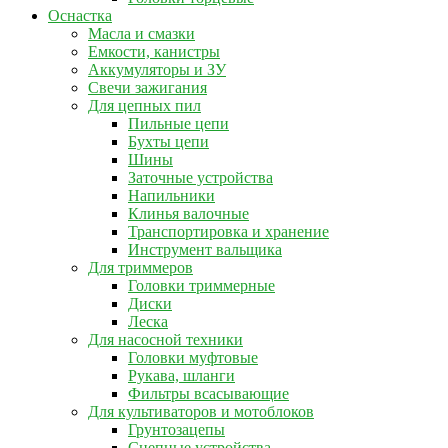
Оснастка
Масла и смазки
Емкости, канистры
Аккумуляторы и ЗУ
Свечи зажигания
Для цепных пил
Пильные цепи
Бухты цепи
Шины
Заточные устройства
Напильники
Клинья валочные
Транспортировка и хранение
Инструмент вальщика
Для триммеров
Головки триммерные
Диски
Леска
Для насосной техники
Головки муфтовые
Рукава, шланги
Фильтры всасывающие
Для культиваторов и мотоблоков
Грунтозацепы
Сцепные устройства