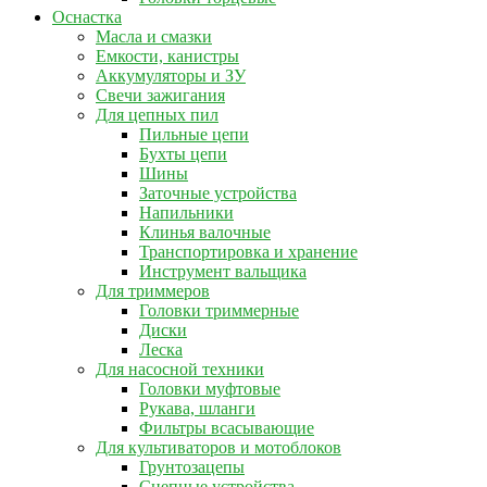
Оснастка
Масла и смазки
Емкости, канистры
Аккумуляторы и ЗУ
Свечи зажигания
Для цепных пил
Пильные цепи
Бухты цепи
Шины
Заточные устройства
Напильники
Клинья валочные
Транспортировка и хранение
Инструмент вальщика
Для триммеров
Головки триммерные
Диски
Леска
Для насосной техники
Головки муфтовые
Рукава, шланги
Фильтры всасывающие
Для культиваторов и мотоблоков
Грунтозацепы
Сцепные устройства