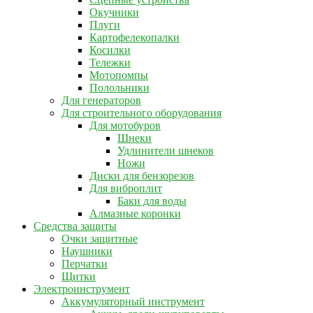
Окучники
Плуги
Картофелекопалки
Косилки
Тележки
Мотопомпы
Полольники
Для генераторов
Для строительного оборудования
Для мотобуров
Шнеки
Удлинители шнеков
Ножи
Диски для бензорезов
Для виброплит
Баки для воды
Алмазные коронки
Средства защиты
Очки защитные
Наушники
Перчатки
Щитки
Электроинструмент
Аккумуляторный инструмент