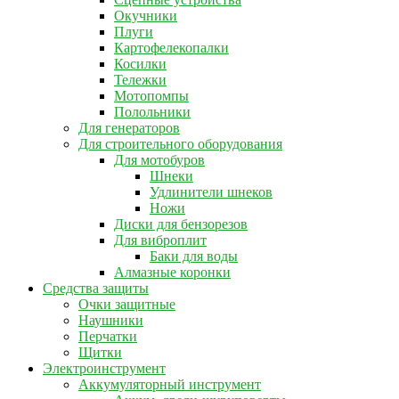
Окучники
Плуги
Картофелекопалки
Косилки
Тележки
Мотопомпы
Полольники
Для генераторов
Для строительного оборудования
Для мотобуров
Шнеки
Удлинители шнеков
Ножи
Диски для бензорезов
Для виброплит
Баки для воды
Алмазные коронки
Средства защиты
Очки защитные
Наушники
Перчатки
Щитки
Электроинструмент
Аккумуляторный инструмент