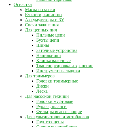
Оснастка
Масла и смазки
Емкости, канистры
Аккумуляторы и ЗУ
Свечи зажигания
Для цепных пил
Пильные цепи
Бухты цепи
Шины
Заточные устройства
Напильники
Клинья валочные
Транспортировка и хранение
Инструмент вальщика
Для триммеров
Головки триммерные
Диски
Леска
Для насосной техники
Головки муфтовые
Рукава, шланги
Фильтры всасывающие
Для культиваторов и мотоблоков
Грунтозацепы
Сцепные устройства