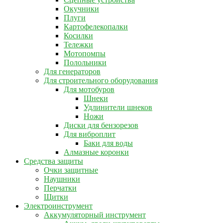
Окучники
Плуги
Картофелекопалки
Косилки
Тележки
Мотопомпы
Полольники
Для генераторов
Для строительного оборудования
Для мотобуров
Шнеки
Удлинители шнеков
Ножи
Диски для бензорезов
Для виброплит
Баки для воды
Алмазные коронки
Средства защиты
Очки защитные
Наушники
Перчатки
Щитки
Электроинструмент
Аккумуляторный инструмент