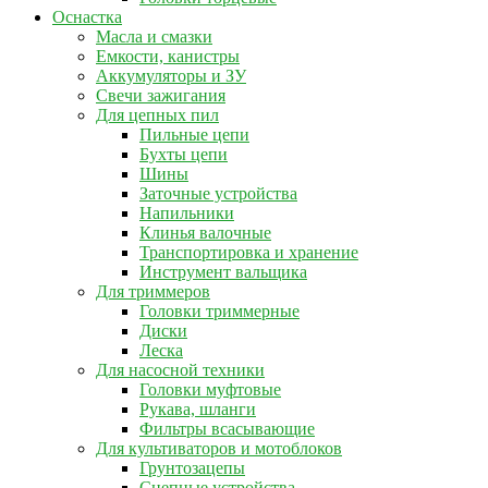
Оснастка
Масла и смазки
Емкости, канистры
Аккумуляторы и ЗУ
Свечи зажигания
Для цепных пил
Пильные цепи
Бухты цепи
Шины
Заточные устройства
Напильники
Клинья валочные
Транспортировка и хранение
Инструмент вальщика
Для триммеров
Головки триммерные
Диски
Леска
Для насосной техники
Головки муфтовые
Рукава, шланги
Фильтры всасывающие
Для культиваторов и мотоблоков
Грунтозацепы
Сцепные устройства