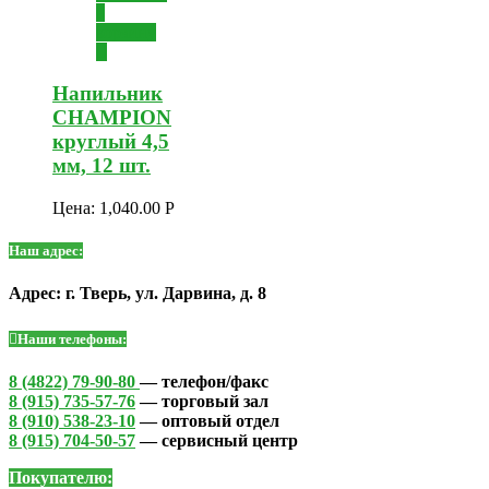
в
корзину
Напильник
CHAMPION
круглый 4,5
мм, 12 шт.
Цена:
1,040.00
Р
Наш адрес:
Адрес: г. Тверь, ул. Дарвина, д. 8
Наши телефоны:
8 (4822) 79-90-80
— телефон/факс
8 (915) 735-57-76
— торговый зал
8 (910) 538-23-10
— оптовый отдел
8 (915) 704-50-57
— сервисный центр
Покупателю: