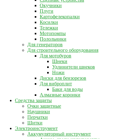
Окучники
Плуги
Картофелекопалки
Косилки
Тележки
Мотопомпы
Полольники
Для генераторов
Для строительного оборудования
Для мотобуров
Шнеки
Удлинители шнеков
Ножи
Диски для бензорезов
Для виброплит
Баки для воды
Алмазные коронки
Средства защиты
Очки защитные
Наушники
Перчатки
Щитки
Электроинструмент
Аккумуляторный инструмент