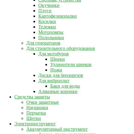
Окучники
Плуги
Картофелекопалки
Косилки
Тележки
Мотопомпы
Полольники
Для генераторов
Для строительного оборудования
Для мотобуров
Шнеки
Удлинители шнеков
Ножи
Диски для бензорезов
Для виброплит
Баки для воды
Алмазные коронки
Средства защиты
Очки защитные
Наушники
Перчатки
Щитки
Электроинструмент
Аккумуляторный инструмент