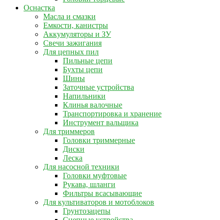
Оснастка
Масла и смазки
Емкости, канистры
Аккумуляторы и ЗУ
Свечи зажигания
Для цепных пил
Пильные цепи
Бухты цепи
Шины
Заточные устройства
Напильники
Клинья валочные
Транспортировка и хранение
Инструмент вальщика
Для триммеров
Головки триммерные
Диски
Леска
Для насосной техники
Головки муфтовые
Рукава, шланги
Фильтры всасывающие
Для культиваторов и мотоблоков
Грунтозацепы
Сцепные устройства