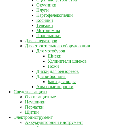
Окучники
Плуги
Картофелекопалки
Косилки
Тележки
Мотопомпы
Полольники
Для генераторов
Для строительного оборудования
Для мотобуров
Шнеки
Удлинители шнеков
Ножи
Диски для бензорезов
Для виброплит
Баки для воды
Алмазные коронки
Средства защиты
Очки защитные
Наушники
Перчатки
Щитки
Электроинструмент
Аккумуляторный инструмент