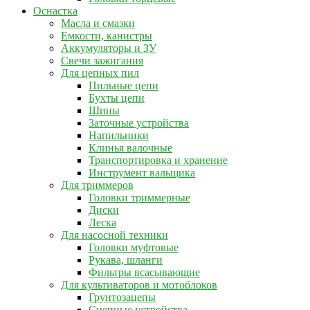
Оснастка
Масла и смазки
Емкости, канистры
Аккумуляторы и ЗУ
Свечи зажигания
Для цепных пил
Пильные цепи
Бухты цепи
Шины
Заточные устройства
Напильники
Клинья валочные
Транспортировка и хранение
Инструмент вальщика
Для триммеров
Головки триммерные
Диски
Леска
Для насосной техники
Головки муфтовые
Рукава, шланги
Фильтры всасывающие
Для культиваторов и мотоблоков
Грунтозацепы
Сцепные устройства