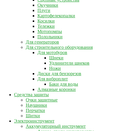
Окучники
Плуги
Картофелекопалки
Косилки
Тележки
Мотопомпы
Полольники
Для генераторов
Для строительного оборудования
Для мотобуров
Шнеки
Удлинители шнеков
Ножи
Диски для бензорезов
Для виброплит
Баки для воды
Алмазные коронки
Средства защиты
Очки защитные
Наушники
Перчатки
Щитки
Электроинструмент
Аккумуляторный инструмент