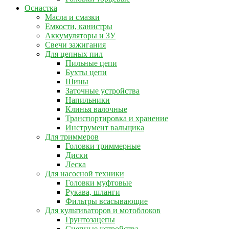
Оснастка
Масла и смазки
Емкости, канистры
Аккумуляторы и ЗУ
Свечи зажигания
Для цепных пил
Пильные цепи
Бухты цепи
Шины
Заточные устройства
Напильники
Клинья валочные
Транспортировка и хранение
Инструмент вальщика
Для триммеров
Головки триммерные
Диски
Леска
Для насосной техники
Головки муфтовые
Рукава, шланги
Фильтры всасывающие
Для культиваторов и мотоблоков
Грунтозацепы
Сцепные устройства