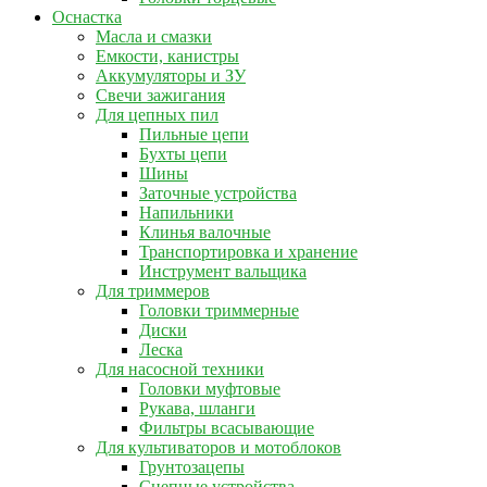
Оснастка
Масла и смазки
Емкости, канистры
Аккумуляторы и ЗУ
Свечи зажигания
Для цепных пил
Пильные цепи
Бухты цепи
Шины
Заточные устройства
Напильники
Клинья валочные
Транспортировка и хранение
Инструмент вальщика
Для триммеров
Головки триммерные
Диски
Леска
Для насосной техники
Головки муфтовые
Рукава, шланги
Фильтры всасывающие
Для культиваторов и мотоблоков
Грунтозацепы
Сцепные устройства