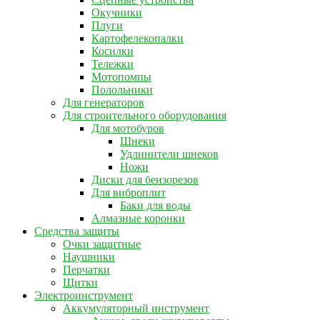
Окучники
Плуги
Картофелекопалки
Косилки
Тележки
Мотопомпы
Полольники
Для генераторов
Для строительного оборудования
Для мотобуров
Шнеки
Удлинители шнеков
Ножи
Диски для бензорезов
Для виброплит
Баки для воды
Алмазные коронки
Средства защиты
Очки защитные
Наушники
Перчатки
Щитки
Электроинструмент
Аккумуляторный инструмент