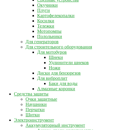
Окучники
Плуги
Картофелекопалки
Косилки
Тележки
Мотопомпы
Полольники
Для генераторов
Для строительного оборудования
Для мотобуров
Шнеки
Удлинители шнеков
Ножи
Диски для бензорезов
Для виброплит
Баки для воды
Алмазные коронки
Средства защиты
Очки защитные
Наушники
Перчатки
Щитки
Электроинструмент
Аккумуляторный инструмент