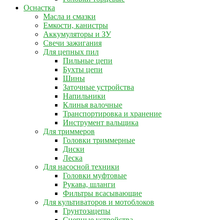
Оснастка
Масла и смазки
Емкости, канистры
Аккумуляторы и ЗУ
Свечи зажигания
Для цепных пил
Пильные цепи
Бухты цепи
Шины
Заточные устройства
Напильники
Клинья валочные
Транспортировка и хранение
Инструмент вальщика
Для триммеров
Головки триммерные
Диски
Леска
Для насосной техники
Головки муфтовые
Рукава, шланги
Фильтры всасывающие
Для культиваторов и мотоблоков
Грунтозацепы
Сцепные устройства