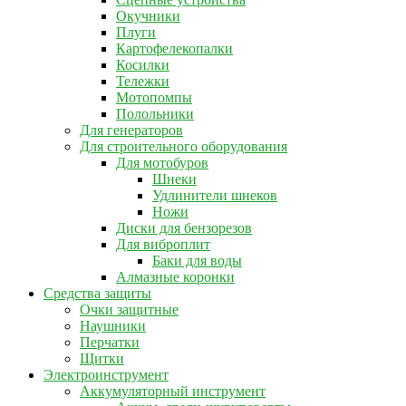
Окучники
Плуги
Картофелекопалки
Косилки
Тележки
Мотопомпы
Полольники
Для генераторов
Для строительного оборудования
Для мотобуров
Шнеки
Удлинители шнеков
Ножи
Диски для бензорезов
Для виброплит
Баки для воды
Алмазные коронки
Средства защиты
Очки защитные
Наушники
Перчатки
Щитки
Электроинструмент
Аккумуляторный инструмент