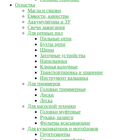
Оснастка
Масла и смазки
Емкости, канистры
Аккумуляторы и ЗУ
Свечи зажигания
Для цепных пил
Пильные цепи
Бухты цепи
Шины
Заточные устройства
Напильники
Клинья валочные
Транспортировка и хранение
Инструмент вальщика
Для триммеров
Головки триммерные
Диски
Леска
Для насосной техники
Головки муфтовые
Рукава, шланги
Фильтры всасывающие
Для культиваторов и мотоблоков
Грунтозацепы
Сцепные устройства