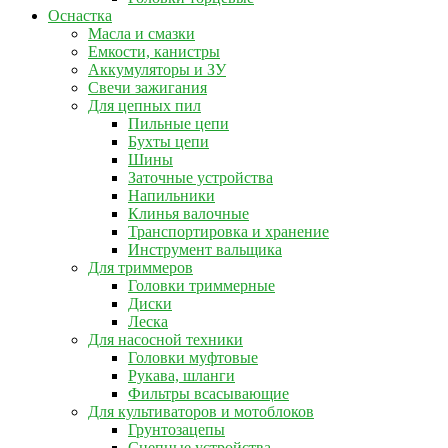
Оснастка
Масла и смазки
Емкости, канистры
Аккумуляторы и ЗУ
Свечи зажигания
Для цепных пил
Пильные цепи
Бухты цепи
Шины
Заточные устройства
Напильники
Клинья валочные
Транспортировка и хранение
Инструмент вальщика
Для триммеров
Головки триммерные
Диски
Леска
Для насосной техники
Головки муфтовые
Рукава, шланги
Фильтры всасывающие
Для культиваторов и мотоблоков
Грунтозацепы
Сцепные устройства