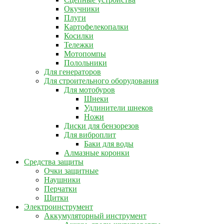
Окучники
Плуги
Картофелекопалки
Косилки
Тележки
Мотопомпы
Полольники
Для генераторов
Для строительного оборудования
Для мотобуров
Шнеки
Удлинители шнеков
Ножи
Диски для бензорезов
Для виброплит
Баки для воды
Алмазные коронки
Средства защиты
Очки защитные
Наушники
Перчатки
Щитки
Электроинструмент
Аккумуляторный инструмент