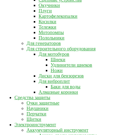
Окучники
Плуги
Картофелекопалки
Косилки
Тележки
Мотопомпы
Полольники
Для генераторов
Для строительного оборудования
Для мотобуров
Шнеки
Удлинители шнеков
Ножи
Диски для бензорезов
Для виброплит
Баки для воды
Алмазные коронки
Средства защиты
Очки защитные
Наушники
Перчатки
Щитки
Электроинструмент
Аккумуляторный инструмент