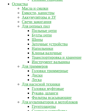
Оснастка
Масла и смазки
Емкости, канистры
Аккумуляторы и ЗУ
Свечи зажигания
Для цепных пил
Пильные цепи
Бухты цепи
Шины
Заточные устройства
Напильники
Клинья валочные
Транспортировка и хранение
Инструмент вальщика
Для триммеров
Головки триммерные
Диски
Леска
Для насосной техники
Головки муфтовые
Рукава, шланги
Фильтры всасывающие
Для культиваторов и мотоблоков
Грунтозацепы
Сцепные устройства