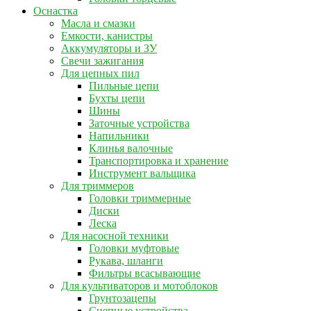
Оснастка
Масла и смазки
Емкости, канистры
Аккумуляторы и ЗУ
Свечи зажигания
Для цепных пил
Пильные цепи
Бухты цепи
Шины
Заточные устройства
Напильники
Клинья валочные
Транспортировка и хранение
Инструмент вальщика
Для триммеров
Головки триммерные
Диски
Леска
Для насосной техники
Головки муфтовые
Рукава, шланги
Фильтры всасывающие
Для культиваторов и мотоблоков
Грунтозацепы
Сцепные устройства