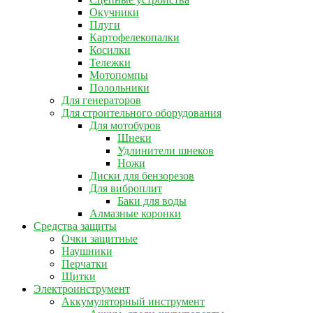
Окучники
Плуги
Картофелекопалки
Косилки
Тележки
Мотопомпы
Полольники
Для генераторов
Для строительного оборудования
Для мотобуров
Шнеки
Удлинители шнеков
Ножи
Диски для бензорезов
Для виброплит
Баки для воды
Алмазные коронки
Средства защиты
Очки защитные
Наушники
Перчатки
Щитки
Электроинструмент
Аккумуляторный инструмент