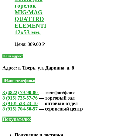
горелок
MIG/MAG
QUATTRO
ELEMENTI
12х53 мм.
Цена:
389.00
Р
Наш адрес:
Адрес: г. Тверь, ул. Дарвина, д. 8
Наши телефоны:
8 (4822) 79-90-80
— телефон/факс
8 (915) 735-57-76
— торговый зал
8 (910) 538-23-10
— оптовый отдел
8 (915) 704-50-57
— сервисный центр
Покупателю:
Получение и доставка