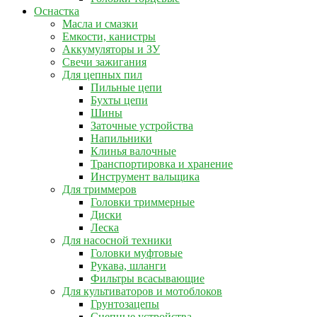
Оснастка
Масла и смазки
Емкости, канистры
Аккумуляторы и ЗУ
Свечи зажигания
Для цепных пил
Пильные цепи
Бухты цепи
Шины
Заточные устройства
Напильники
Клинья валочные
Транспортировка и хранение
Инструмент вальщика
Для триммеров
Головки триммерные
Диски
Леска
Для насосной техники
Головки муфтовые
Рукава, шланги
Фильтры всасывающие
Для культиваторов и мотоблоков
Грунтозацепы
Сцепные устройства