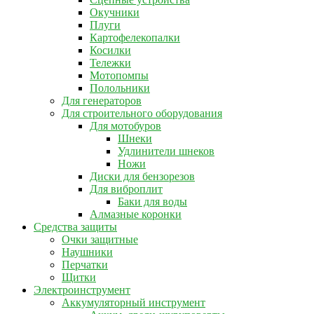
Окучники
Плуги
Картофелекопалки
Косилки
Тележки
Мотопомпы
Полольники
Для генераторов
Для строительного оборудования
Для мотобуров
Шнеки
Удлинители шнеков
Ножи
Диски для бензорезов
Для виброплит
Баки для воды
Алмазные коронки
Средства защиты
Очки защитные
Наушники
Перчатки
Щитки
Электроинструмент
Аккумуляторный инструмент