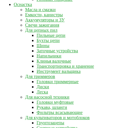
Оснастка
Масла и смазки
Емкости, канистры
Аккумуляторы и ЗУ
Свечи зажигания
Для цепных пил
Пильные цепи
Бухты цепи
Шины
Заточные устройства
Напильники
Клинья валочные
Транспортировка и хранение
Инструмент вальщика
Для триммеров
Головки триммерные
Диски
Леска
Для насосной техники
Головки муфтовые
Рукава, шланги
Фильтры всасывающие
Для культиваторов и мотоблоков
Грунтозацепы
Сцепные устройства