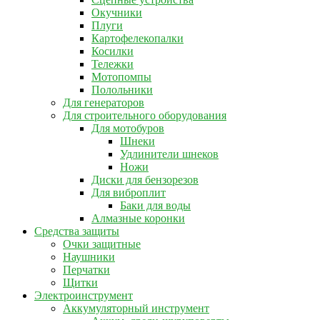
Окучники
Плуги
Картофелекопалки
Косилки
Тележки
Мотопомпы
Полольники
Для генераторов
Для строительного оборудования
Для мотобуров
Шнеки
Удлинители шнеков
Ножи
Диски для бензорезов
Для виброплит
Баки для воды
Алмазные коронки
Средства защиты
Очки защитные
Наушники
Перчатки
Щитки
Электроинструмент
Аккумуляторный инструмент