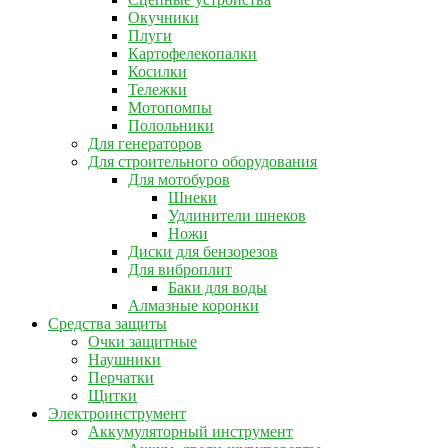
Окучники
Плуги
Картофелекопалки
Косилки
Тележки
Мотопомпы
Полольники
Для генераторов
Для строительного оборудования
Для мотобуров
Шнеки
Удлинители шнеков
Ножи
Диски для бензорезов
Для виброплит
Баки для воды
Алмазные коронки
Средства защиты
Очки защитные
Наушники
Перчатки
Щитки
Электроинструмент
Аккумуляторный инструмент