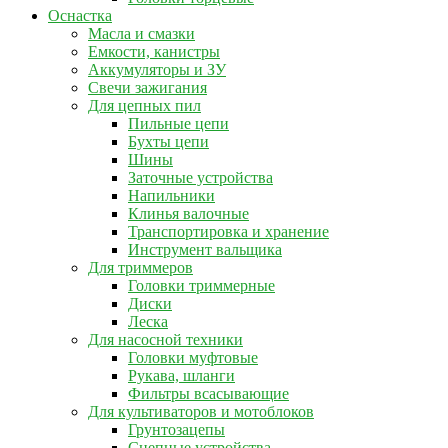
Оснастка
Масла и смазки
Емкости, канистры
Аккумуляторы и ЗУ
Свечи зажигания
Для цепных пил
Пильные цепи
Бухты цепи
Шины
Заточные устройства
Напильники
Клинья валочные
Транспортировка и хранение
Инструмент вальщика
Для триммеров
Головки триммерные
Диски
Леска
Для насосной техники
Головки муфтовые
Рукава, шланги
Фильтры всасывающие
Для культиваторов и мотоблоков
Грунтозацепы
Сцепные устройства