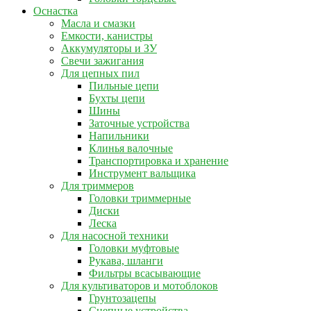
Оснастка
Масла и смазки
Емкости, канистры
Аккумуляторы и ЗУ
Свечи зажигания
Для цепных пил
Пильные цепи
Бухты цепи
Шины
Заточные устройства
Напильники
Клинья валочные
Транспортировка и хранение
Инструмент вальщика
Для триммеров
Головки триммерные
Диски
Леска
Для насосной техники
Головки муфтовые
Рукава, шланги
Фильтры всасывающие
Для культиваторов и мотоблоков
Грунтозацепы
Сцепные устройства