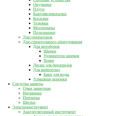
Окучники
Плуги
Картофелекопалки
Косилки
Тележки
Мотопомпы
Полольники
Для генераторов
Для строительного оборудования
Для мотобуров
Шнеки
Удлинители шнеков
Ножи
Диски для бензорезов
Для виброплит
Баки для воды
Алмазные коронки
Средства защиты
Очки защитные
Наушники
Перчатки
Щитки
Электроинструмент
Аккумуляторный инструмент