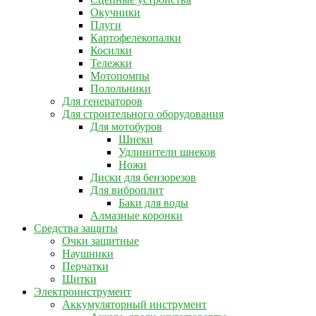
Окучники
Плуги
Картофелекопалки
Косилки
Тележки
Мотопомпы
Полольники
Для генераторов
Для строительного оборудования
Для мотобуров
Шнеки
Удлинители шнеков
Ножи
Диски для бензорезов
Для виброплит
Баки для воды
Алмазные коронки
Средства защиты
Очки защитные
Наушники
Перчатки
Щитки
Электроинструмент
Аккумуляторный инструмент