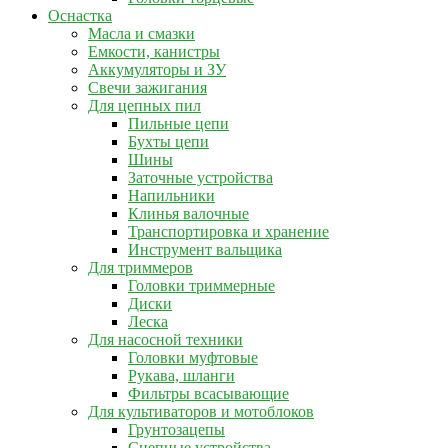
Оснастка
Масла и смазки
Емкости, канистры
Аккумуляторы и ЗУ
Свечи зажигания
Для цепных пил
Пильные цепи
Бухты цепи
Шины
Заточные устройства
Напильники
Клинья валочные
Транспортировка и хранение
Инструмент вальщика
Для триммеров
Головки триммерные
Диски
Леска
Для насосной техники
Головки муфтовые
Рукава, шланги
Фильтры всасывающие
Для культиваторов и мотоблоков
Грунтозацепы
Сцепные устройства