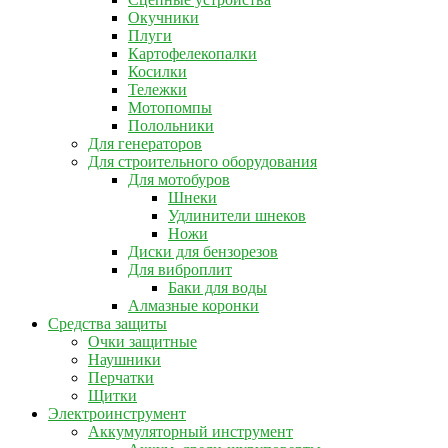
Окучники
Плуги
Картофелекопалки
Косилки
Тележки
Мотопомпы
Полольники
Для генераторов
Для строительного оборудования
Для мотобуров
Шнеки
Удлинители шнеков
Ножи
Диски для бензорезов
Для виброплит
Баки для воды
Алмазные коронки
Средства защиты
Очки защитные
Наушники
Перчатки
Щитки
Электроинструмент
Аккумуляторный инструмент