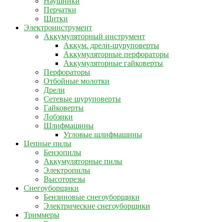
Наушники
Перчатки
Щитки
Электроинструмент
Аккумуляторный инструмент
Аккум. дрели-шуруповерты
Аккумуляторные перфораторы
Аккумуляторные гайковерты
Перфораторы
Отбойные молотки
Дрели
Сетевые шуруповерты
Гайковерты
Лобзики
Шлифмашины
Угловые шлифмашины
Цепные пилы
Бензопилы
Аккумуляторные пилы
Электропилы
Высоторезы
Снегоуборщики
Бензиновые снегоуборщики
Электрические снегоуборщики
Триммеры