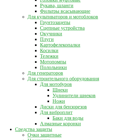
Рукава, шланги
Фильтры всасывающие
Для культиваторов и мотоблоков
Грунтозацепы
Сцепные устройства
Окучники
Плуги
Картофелекопалки
Косилки
Тележки
Мотопомпы
Полольники
Для генераторов
Для строительного оборудования
Для мотобуров
Шнеки
Удлинители шнеков
Ножи
Диски для бензорезов
Для виброплит
Баки для воды
Алмазные коронки
Средства защиты
Очки защитные