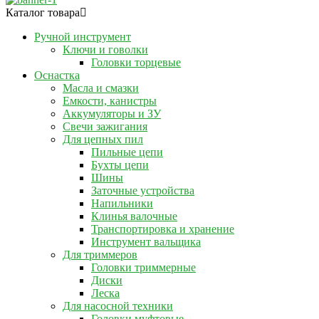
Каталог товара
Ручной инструмент
Ключи и говолки
Головки торцевые
Оснастка
Масла и смазки
Емкости, канистры
Аккумуляторы и ЗУ
Свечи зажигания
Для цепных пил
Пильные цепи
Бухты цепи
Шины
Заточные устройства
Напильники
Клинья валочные
Транспортировка и хранение
Инструмент вальщика
Для триммеров
Головки триммерные
Диски
Леска
Для насосной техники
Головки муфтовые