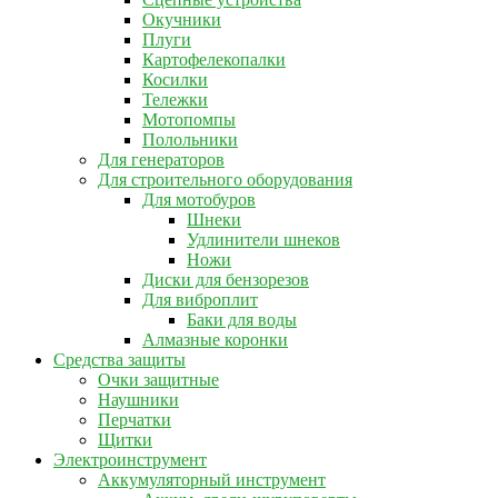
Окучники
Плуги
Картофелекопалки
Косилки
Тележки
Мотопомпы
Полольники
Для генераторов
Для строительного оборудования
Для мотобуров
Шнеки
Удлинители шнеков
Ножи
Диски для бензорезов
Для виброплит
Баки для воды
Алмазные коронки
Средства защиты
Очки защитные
Наушники
Перчатки
Щитки
Электроинструмент
Аккумуляторный инструмент