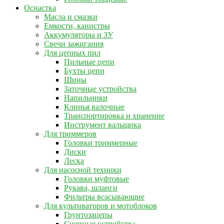
Оснастка
Масла и смазки
Емкости, канистры
Аккумуляторы и ЗУ
Свечи зажигания
Для цепных пил
Пильные цепи
Бухты цепи
Шины
Заточные устройства
Напильники
Клинья валочные
Транспортировка и хранение
Инструмент вальщика
Для триммеров
Головки триммерные
Диски
Леска
Для насосной техники
Головки муфтовые
Рукава, шланги
Фильтры всасывающие
Для культиваторов и мотоблоков
Грунтозацепы
Сцепные устройства