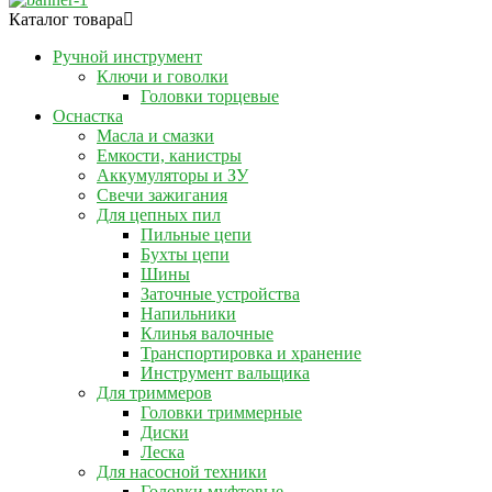
Каталог товара
Ручной инструмент
Ключи и говолки
Головки торцевые
Оснастка
Масла и смазки
Емкости, канистры
Аккумуляторы и ЗУ
Свечи зажигания
Для цепных пил
Пильные цепи
Бухты цепи
Шины
Заточные устройства
Напильники
Клинья валочные
Транспортировка и хранение
Инструмент вальщика
Для триммеров
Головки триммерные
Диски
Леска
Для насосной техники
Головки муфтовые