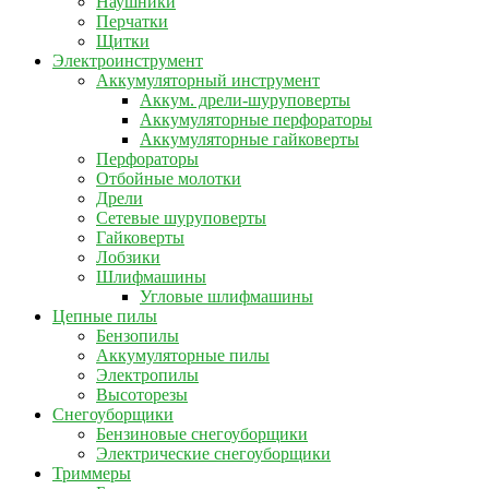
Наушники
Перчатки
Щитки
Электроинструмент
Аккумуляторный инструмент
Аккум. дрели-шуруповерты
Аккумуляторные перфораторы
Аккумуляторные гайковерты
Перфораторы
Отбойные молотки
Дрели
Сетевые шуруповерты
Гайковерты
Лобзики
Шлифмашины
Угловые шлифмашины
Цепные пилы
Бензопилы
Аккумуляторные пилы
Электропилы
Высоторезы
Снегоуборщики
Бензиновые снегоуборщики
Электрические снегоуборщики
Триммеры