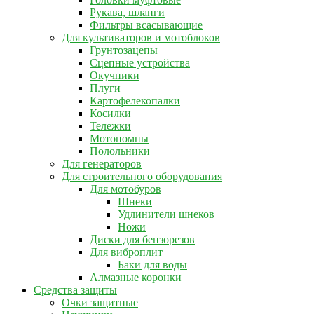
Рукава, шланги
Фильтры всасывающие
Для культиваторов и мотоблоков
Грунтозацепы
Сцепные устройства
Окучники
Плуги
Картофелекопалки
Косилки
Тележки
Мотопомпы
Полольники
Для генераторов
Для строительного оборудования
Для мотобуров
Шнеки
Удлинители шнеков
Ножи
Диски для бензорезов
Для виброплит
Баки для воды
Алмазные коронки
Средства защиты
Очки защитные