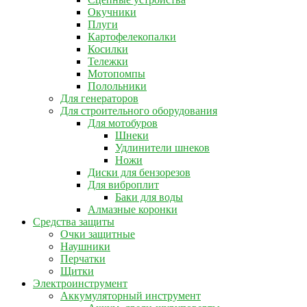
Окучники
Плуги
Картофелекопалки
Косилки
Тележки
Мотопомпы
Полольники
Для генераторов
Для строительного оборудования
Для мотобуров
Шнеки
Удлинители шнеков
Ножи
Диски для бензорезов
Для виброплит
Баки для воды
Алмазные коронки
Средства защиты
Очки защитные
Наушники
Перчатки
Щитки
Электроинструмент
Аккумуляторный инструмент