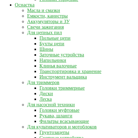
Оснастка
Масла и смазки
Емкости, канистры
Аккумуляторы и ЗУ
Свечи зажигания
Для цепных пил
Пильные цепи
Бухты цепи
Шины
Заточные устройства
Напильники
Клинья валочные
Транспортировка и хранение
Инструмент вальщика
Для триммеров
Головки триммерные
Диски
Леска
Для насосной техники
Головки муфтовые
Рукава, шланги
Фильтры всасывающие
Для культиваторов и мотоблоков
Грунтозацепы
Сцепные устройства