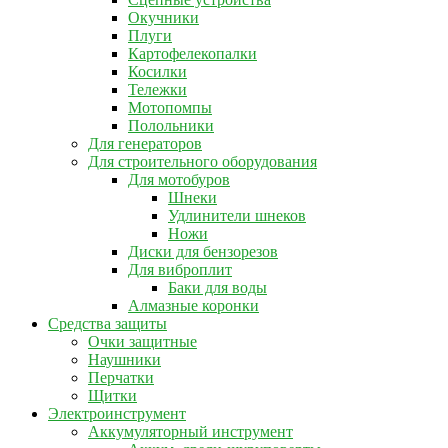
Окучники
Плуги
Картофелекопалки
Косилки
Тележки
Мотопомпы
Полольники
Для генераторов
Для строительного оборудования
Для мотобуров
Шнеки
Удлинители шнеков
Ножи
Диски для бензорезов
Для виброплит
Баки для воды
Алмазные коронки
Средства защиты
Очки защитные
Наушники
Перчатки
Щитки
Электроинструмент
Аккумуляторный инструмент