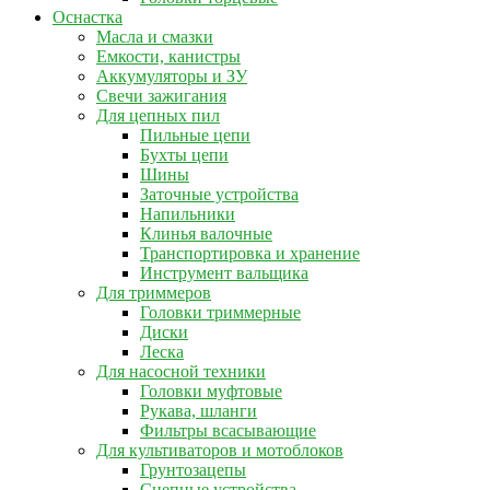
Оснастка
Масла и смазки
Емкости, канистры
Аккумуляторы и ЗУ
Свечи зажигания
Для цепных пил
Пильные цепи
Бухты цепи
Шины
Заточные устройства
Напильники
Клинья валочные
Транспортировка и хранение
Инструмент вальщика
Для триммеров
Головки триммерные
Диски
Леска
Для насосной техники
Головки муфтовые
Рукава, шланги
Фильтры всасывающие
Для культиваторов и мотоблоков
Грунтозацепы
Сцепные устройства