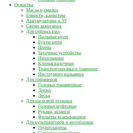
Оснастка
Масла и смазки
Емкости, канистры
Аккумуляторы и ЗУ
Свечи зажигания
Для цепных пил
Пильные цепи
Бухты цепи
Шины
Заточные устройства
Напильники
Клинья валочные
Транспортировка и хранение
Инструмент вальщика
Для триммеров
Головки триммерные
Диски
Леска
Для насосной техники
Головки муфтовые
Рукава, шланги
Фильтры всасывающие
Для культиваторов и мотоблоков
Грунтозацепы
Сцепные устройства