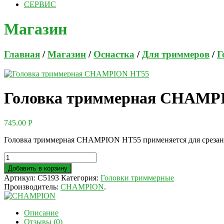
СЕРВИС
Магазин
Главная
/
Магазин
/
Оснастка
/
Для триммеров
/
Г
Головка триммерная CHAMP
745.00
Р
Головка триммерная CHAMPION HT55 применяется для срезани
Добавить в корзину
Артикул:
C5193
Категория:
Головки триммерные
Производитель:
CHAMPION
.
Описание
Отзывы (0)