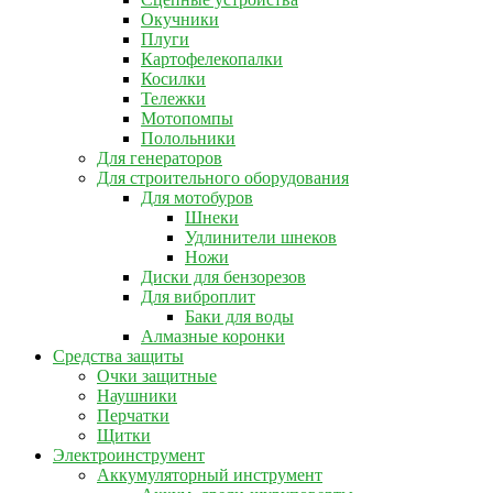
Окучники
Плуги
Картофелекопалки
Косилки
Тележки
Мотопомпы
Полольники
Для генераторов
Для строительного оборудования
Для мотобуров
Шнеки
Удлинители шнеков
Ножи
Диски для бензорезов
Для виброплит
Баки для воды
Алмазные коронки
Средства защиты
Очки защитные
Наушники
Перчатки
Щитки
Электроинструмент
Аккумуляторный инструмент