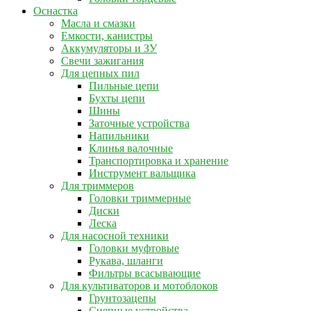
Оснастка
Масла и смазки
Емкости, канистры
Аккумуляторы и ЗУ
Свечи зажигания
Для цепных пил
Пильные цепи
Бухты цепи
Шины
Заточные устройства
Напильники
Клинья валочные
Транспортировка и хранение
Инструмент вальщика
Для триммеров
Головки триммерные
Диски
Леска
Для насосной техники
Головки муфтовые
Рукава, шланги
Фильтры всасывающие
Для культиваторов и мотоблоков
Грунтозацепы
Сцепные устройства