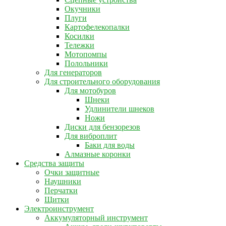
Окучники
Плуги
Картофелекопалки
Косилки
Тележки
Мотопомпы
Полольники
Для генераторов
Для строительного оборудования
Для мотобуров
Шнеки
Удлинители шнеков
Ножи
Диски для бензорезов
Для виброплит
Баки для воды
Алмазные коронки
Средства защиты
Очки защитные
Наушники
Перчатки
Щитки
Электроинструмент
Аккумуляторный инструмент