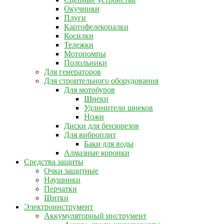
Окучники
Плуги
Картофелекопалки
Косилки
Тележки
Мотопомпы
Полольники
Для генераторов
Для строительного оборудования
Для мотобуров
Шнеки
Удлинители шнеков
Ножи
Диски для бензорезов
Для виброплит
Баки для воды
Алмазные коронки
Средства защиты
Очки защитные
Наушники
Перчатки
Щитки
Электроинструмент
Аккумуляторный инструмент