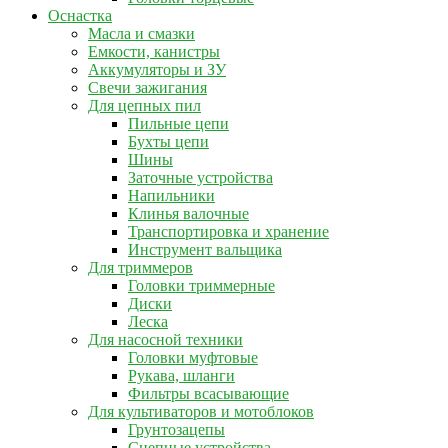
Оснастка
Масла и смазки
Емкости, канистры
Аккумуляторы и ЗУ
Свечи зажигания
Для цепных пил
Пильные цепи
Бухты цепи
Шины
Заточные устройства
Напильники
Клинья валочные
Транспортировка и хранение
Инструмент вальщика
Для триммеров
Головки триммерные
Диски
Леска
Для насосной техники
Головки муфтовые
Рукава, шланги
Фильтры всасывающие
Для культиваторов и мотоблоков
Грунтозацепы
Сцепные устройства