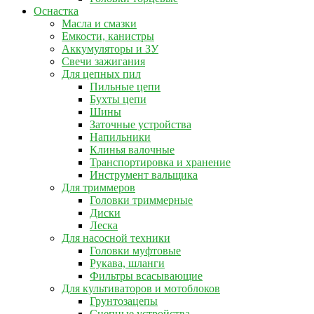
Оснастка
Масла и смазки
Емкости, канистры
Аккумуляторы и ЗУ
Свечи зажигания
Для цепных пил
Пильные цепи
Бухты цепи
Шины
Заточные устройства
Напильники
Клинья валочные
Транспортировка и хранение
Инструмент вальщика
Для триммеров
Головки триммерные
Диски
Леска
Для насосной техники
Головки муфтовые
Рукава, шланги
Фильтры всасывающие
Для культиваторов и мотоблоков
Грунтозацепы
Сцепные устройства