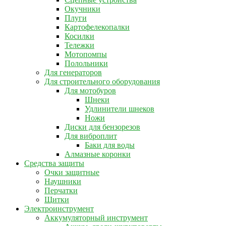
Окучники
Плуги
Картофелекопалки
Косилки
Тележки
Мотопомпы
Полольники
Для генераторов
Для строительного оборудования
Для мотобуров
Шнеки
Удлинители шнеков
Ножи
Диски для бензорезов
Для виброплит
Баки для воды
Алмазные коронки
Средства защиты
Очки защитные
Наушники
Перчатки
Щитки
Электроинструмент
Аккумуляторный инструмент