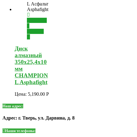
Добавить
в
корзину
Диск
алмазный
350х25,4х10
мм
CHAMPION
L Asphafight
Цена:
5,190.00
Р
Наш адрес:
Адрес: г. Тверь, ул. Дарвина, д. 8
Наши телефоны: