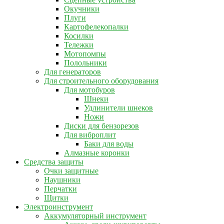
Окучники
Плуги
Картофелекопалки
Косилки
Тележки
Мотопомпы
Полольники
Для генераторов
Для строительного оборудования
Для мотобуров
Шнеки
Удлинители шнеков
Ножи
Диски для бензорезов
Для виброплит
Баки для воды
Алмазные коронки
Средства защиты
Очки защитные
Наушники
Перчатки
Щитки
Электроинструмент
Аккумуляторный инструмент