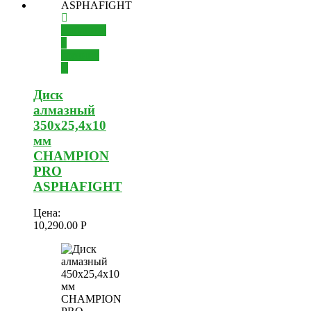
Добавить
в
корзину
Диск
алмазный
350х25,4х10
мм
CHAMPION
PRO
ASPHAFIGHT
Цена:
10,290.00
Р