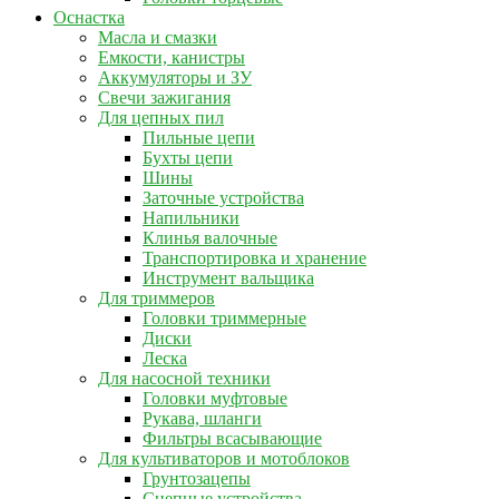
Оснастка
Масла и смазки
Емкости, канистры
Аккумуляторы и ЗУ
Свечи зажигания
Для цепных пил
Пильные цепи
Бухты цепи
Шины
Заточные устройства
Напильники
Клинья валочные
Транспортировка и хранение
Инструмент вальщика
Для триммеров
Головки триммерные
Диски
Леска
Для насосной техники
Головки муфтовые
Рукава, шланги
Фильтры всасывающие
Для культиваторов и мотоблоков
Грунтозацепы
Сцепные устройства